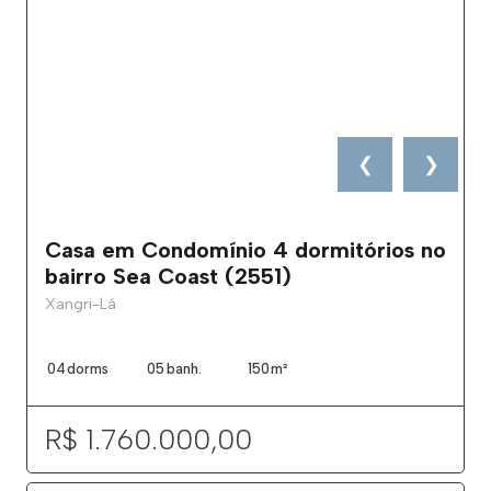
❮
❯
Casa em Condomínio 4 dormitórios no
bairro Sea Coast (2551)
Xangri-Lá
04
dorms
05
banh.
150
m²
R$ 1.760.000,00