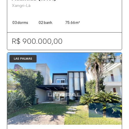
Xangri-Lá
03
dorms
02
banh.
75.66
m²
R$ 900.000,00
LAS PALMAS
❮
❯