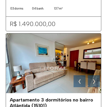
03
dorms
04
banh.
137
m²
R$ 1.490.000,00
❮
❯
Apartamento 3 dormitórios no bairro
Atlântida (15101)