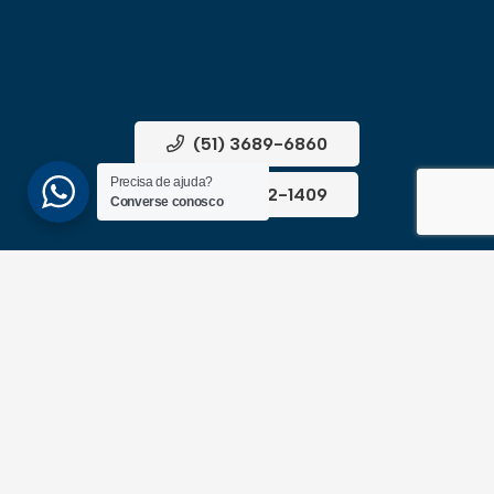
(51) 3689-6860
Precisa de ajuda?
(51) 99172-1409
Converse conosco
UNIDADES
ATLÂNTIDA
Av. Central, 1510, loja 02 – Atlântida
CEP 95588-000 – Rio Grande do Sul
XANGRI-LÁ
Av. Paraguassu, 6801 – Xangri-lá
CEP 95588-000 – Rio Grande do Sul