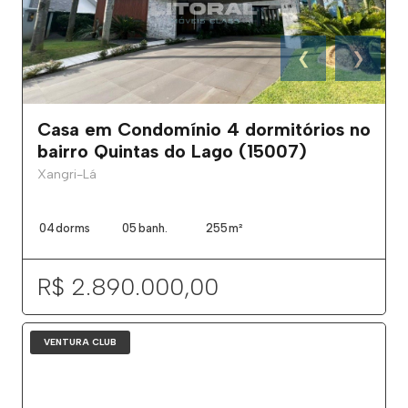
❮
❯
Casa em Condomínio 4 dormitórios no
bairro Quintas do Lago (15007)
Xangri-Lá
04
dorms
05
banh.
255
m²
R$ 2.890.000,00
VENTURA CLUB