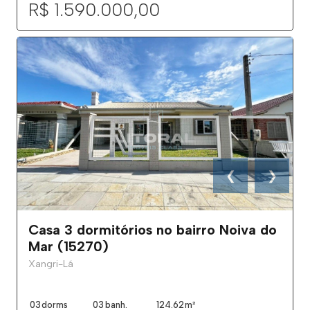
R$ 1.590.000,00
❮
❯
Casa 3 dormitórios no bairro Noiva do
Mar (15270)
Xangri-Lá
03
dorms
03
banh.
124.62
m²