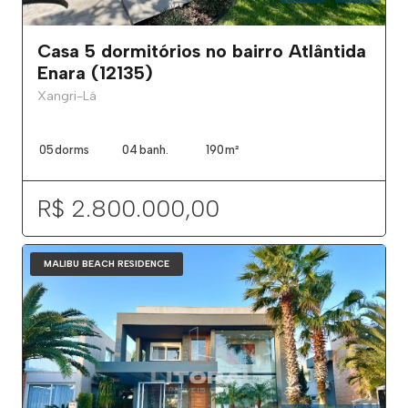
Casa 5 dormitórios no bairro Atlântida
Enara (12135)
Xangri-Lá
05
dorms
04
banh.
190
m²
R$ 2.800.000,00
MALIBU BEACH RESIDENCE