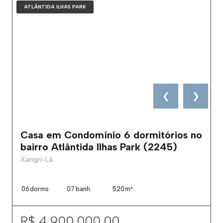
ATLÂNTIDA ILHAS PARK
❮
❯
Casa em Condomínio 6 dormitórios no
bairro Atlântida Ilhas Park (2245)
Xangri-Lá
06
dorms
07
banh.
520
m²
R$ 4.900.000,00