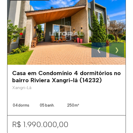
❮
❯
Casa em Condomínio 4 dormitórios no
bairro Riviera Xangri-lá (14232)
Xangri-Lá
04
dorms
05
banh.
250
m²
R$ 1.990.000,00