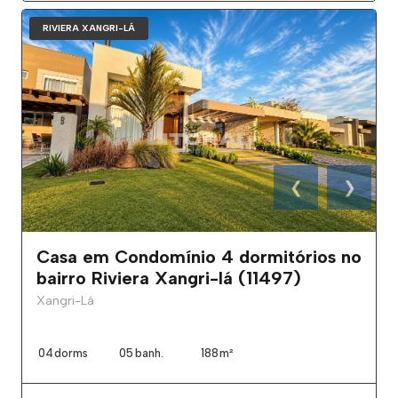
RIVIERA XANGRI-LÁ
❮
❯
Casa em Condomínio 4 dormitórios no
bairro Riviera Xangri-lá (11497)
Xangri-Lá
04
dorms
05
banh.
188
m²