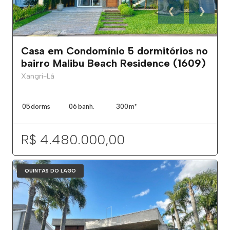
❮
❯
Casa em Condomínio 5 dormitórios no
bairro Malibu Beach Residence (1609)
Xangri-Lá
05
dorms
06
banh.
300
m²
R$ 4.480.000,00
QUINTAS DO LAGO