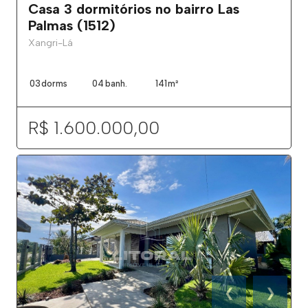
Casa 3 dormitórios no bairro Las
Palmas (1512)
Xangri-Lá
03
dorms
04
banh.
141
m²
R$ 1.600.000,00
❮
❯